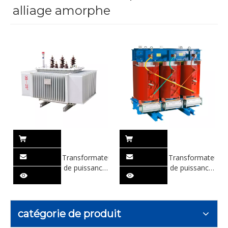
alliage amorphe
Transformateur
Transformateur
de puissance
de puissance
en alliage
en alliage
amorphe
amorphe de
scellé SH15
type sec
SCBH15
catégorie de produit